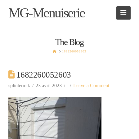
MG-Menuiserie
Navi
The Blog
HOME
1682260052603
1682260052603
splintermik
23 avril 2023
Leave a Comment